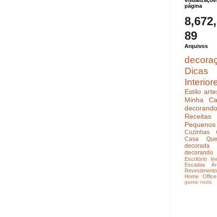
visualizaçõe
página
8,672
89
Arquivos
decora
Dicas
Interior
Estilo
arte
Minha Ca
decoran
Receitas
Pequenos
Cozinhas
Casa Que
decorada
decorando
Escritório
in
Escadas
Ár
Revestimento
Home Office
gastar nada.