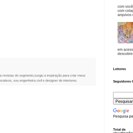
com vocês
com cola
arquivos d
em acess
descobre o
Leitores
a revistas do segmento,surgiu a inspiração para criar meus
rativos, sou engenheira civil e designer de interiores.
Seguidores 
Pesquisa pe
Total de