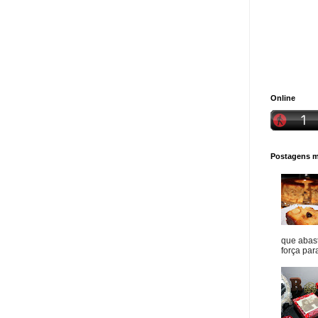
Online
Postagens ma
que abast
força para