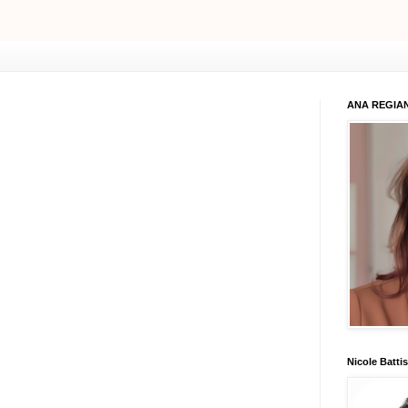
ANA REGIAN
Nicole Battis