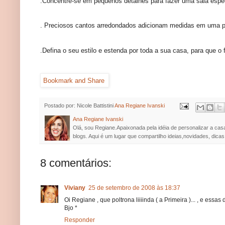
.Concentre-se em pequenos detalhes para fazer uma sala espec
. Preciosos cantos arredondados adicionam medidas em uma p
.Defina o seu estilo e estenda por toda a sua casa, para que o 
Postado por: Nicole Battistini
Ana Regiane Ivanski
Ana Regiane Ivanski
Olá, sou Regiane.Apaixonada pela idéia de personalizar a cas
blogs. Aqui é um lugar que compartilho ideias,novidades, dicas
8 comentários:
Viviany
25 de setembro de 2008 às 18:37
Oi Regiane , que poltrona liiiinda ( a Primeira )... , e essas d
Bjo *
Responder