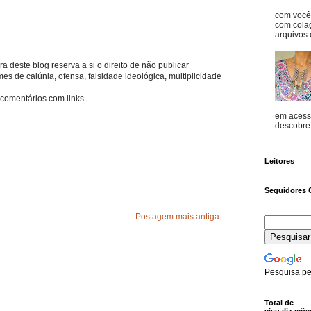
com vocês
com cola
arquivos d
a deste blog reserva a si o direito de não publicar
s de calúnia, ofensa, falsidade ideológica, multiplicidade
comentários com links.
em acess
descobre o
Leitores
Seguidores 
Postagem mais antiga
Pesquisa pe
Total de