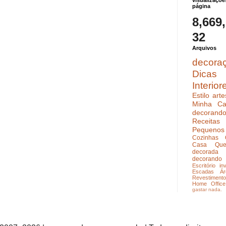
visualizaçõe
página
8,669
32
Arquivos
decora
Dicas
Interior
Estilo
arte
Minha Ca
decoran
Receitas
Pequenos
Cozinhas
Casa Que
decorada
decorando
Escritório
in
Escadas
Ár
Revestimento
Home Office
gastar nada.