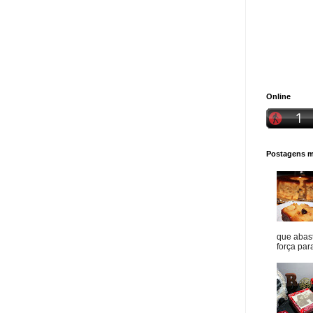
Online
Postagens ma
que abast
força para