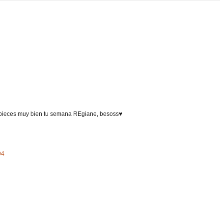
empieces muy bien tu semana REgiane, besoss♥
04