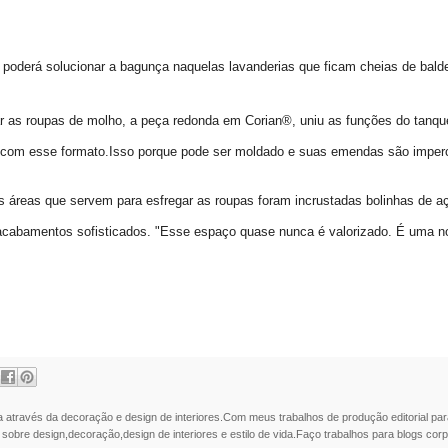
 poderá solucionar a bagunça naquelas lavanderias que ficam cheias de bald
r as roupas de molho, a peça redonda em Corian®, uniu as funções do tanque
 com esse formato.Isso porque pode ser moldado e suas emendas são imperce
as áreas que servem para esfregar as roupas foram incrustadas bolinhas de aç
 acabamentos sofisticados. "Esse espaço quase nunca é valorizado. É uma no
a através da decoração e design de interiores.Com meus trabalhos de produção editorial par
 sobre design,decoração,design de interiores e estilo de vida.Faço trabalhos para blogs corpo