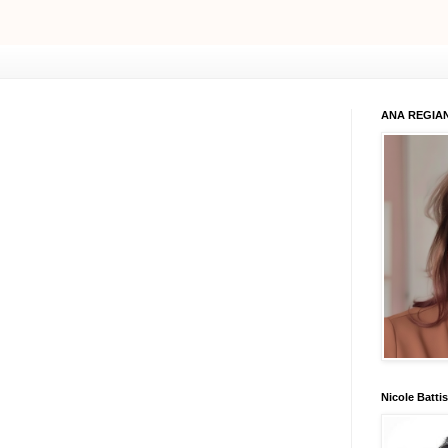
ANA REGIAN
Nicole Battis