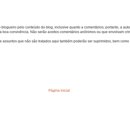
o blogueiro pelo conteúdo do blog, inclusive quanto a comentários; portanto, a autor
s da boa convivência. Não serão aceitos comentários anônimos ou que envolvam crime
bre assuntos que não são tratados aqui também poderão ser suprimidos, bem como 
Página inicial