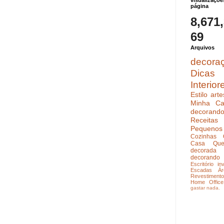
visualizaçõe
página
8,671
69
Arquivos
decora
Dicas
Interior
Estilo
arte
Minha Ca
decoran
Receitas
Pequenos
Cozinhas
Casa Que
decorada
decorando
Escritório
in
Escadas
Ár
Revestimento
Home Office
gastar nada.