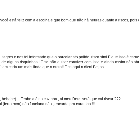
ocê está feliz com a escolha e que bom que não há neuras quanto a riscos, pois c
 Itagres e nos foi informado que o porcelanato polido, risca sim! E que isso é cara
ta de alguns risquinhos!! E se não quiser conviver com isso e ainda assim não ab
 tem cada um mais lindo que o outro!! Fica aqui a dica! Beijos
 hehehe) ... Tenho até na cozinha , ai meu Deus será que vai riscar ???
i (terra roxa) não funciona não , encarde pra caramba !!!