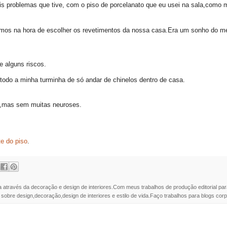
is problemas que tive, com o piso de porcelanato que eu usei na sala,como 
os na hora de escolher os revetimentos da nossa casa.Era um sonho do meu
e alguns riscos.
 todo a minha turminha de só andar de chinelos dentro de casa.
to,mas sem muitas neuroses.
te do piso
.
a através da decoração e design de interiores.Com meus trabalhos de produção editorial par
 sobre design,decoração,design de interiores e estilo de vida.Faço trabalhos para blogs corpo