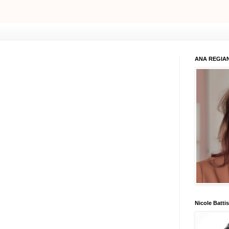
ANA REGIAN
Nicole Battis