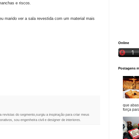
manchas e riscos.
 marido ver a sala revestida com um material mais
Online
Postagens ma
que abast
força para
a revistas do segmento,surgiu a inspiração para criar meus
rativos, sou engenheira civil e designer de interiores.