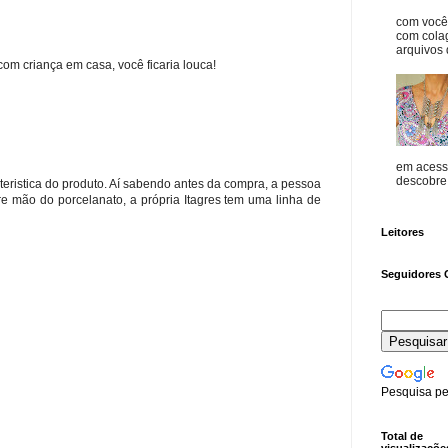
com vocês
com cola
arquivos d
om criança em casa, você ficaria louca!
em acess
descobre o
cteristica do produto. Aí sabendo antes da compra, a pessoa
re mão do porcelanato, a própria Itagres tem uma linha de
Leitores
Seguidores 
Pesquisa pe
Total de