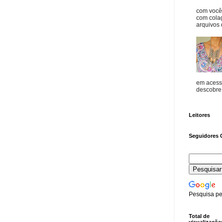
com vocês
com cola
arquivos d
em acess
descobre o
Leitores
Seguidores 
Pesquisa pe
Total de