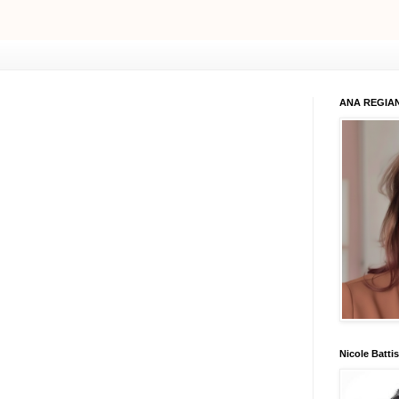
ANA REGIAN
Nicole Battis