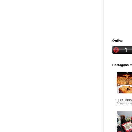
Online
Postagens ma
que abast
força para