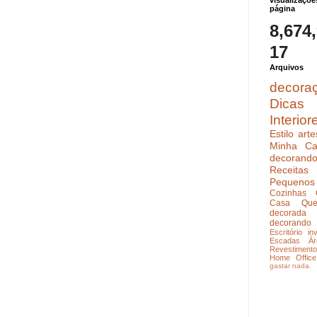
visualizaçõe
página
8,674
17
Arquivos
decora
Dicas
Interior
Estilo
arte
Minha Ca
decoran
Receitas
Pequenos
Cozinhas
Casa Que
decorada
decorando
Escritório
in
Escadas
Ár
Revestimento
Home Office
gastar nada.