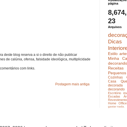
visualizaçõe
página
8,674
23
Arquivos
decora
Dicas
Interior
Estilo
arte
a deste blog reserva a si o direito de não publicar
Minha Ca
s de calúnia, ofensa, falsidade ideológica, multiplicidade
decoran
Receitas
comentários com links.
Pequenos
Cozinhas
Casa Que
Postagem mais antiga
decorada
decorando
Escritório
in
Escadas
Ár
Revestimento
Home Office
gastar nada.