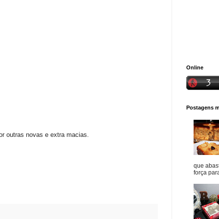
Online
Postagens ma
or outras novas e extra macias.
que abast
força para