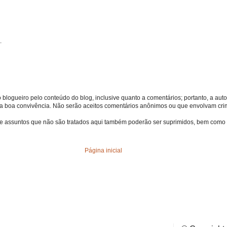
.
o blogueiro pelo conteúdo do blog, inclusive quanto a comentários; portanto, a autor
s da boa convivência. Não serão aceitos comentários anônimos ou que envolvam crime
bre assuntos que não são tratados aqui também poderão ser suprimidos, bem como 
Página inicial