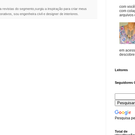
com vocês
a revistas do segmento,surgiu a inspiração para criar meus
com cola
rativos, sou engenheira civil e designer de interiores.
arquivos d
em acess
descobre o
Leitores
Seguidores 
Pesquisa pe
Total de