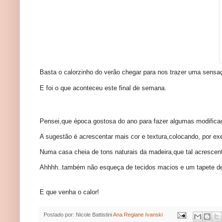
Basta o calorzinho do verão chegar para nos trazer uma sensaçã
E foi o que aconteceu este final de semana.
Pensei,que época gostosa do ano para fazer algumas modificaç
A sugestão é acrescentar mais cor e textura,colocando, por ex
Numa casa cheia de tons naturais da madeira,que tal acrescent
Ahhhh..também não esqueça de tecidos macios e um tapete de 
E que venha o calor!
Postado por: Nicole Battistini
Ana Regiane Ivanski