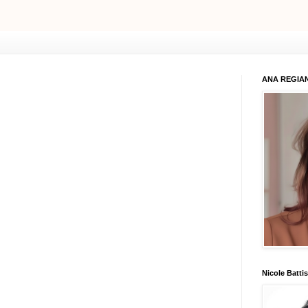
ANA REGIAN
Nicole Battis