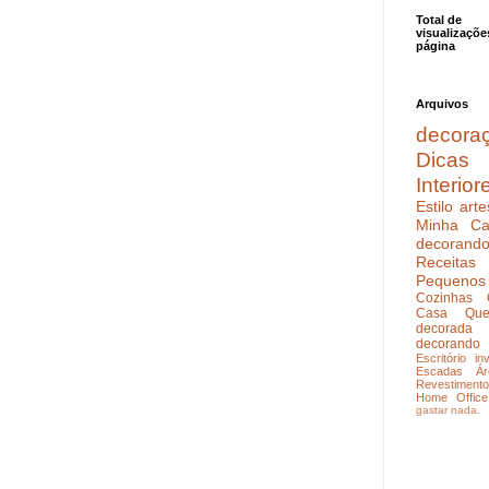
Total de
visualizaçõe
página
Arquivos
decora
Dicas
Interior
Estilo
arte
Minha Ca
decoran
Receitas
Pequenos
Cozinhas
Casa Que
decorada
decorando
Escritório
in
Escadas
Ár
Revestimento
Home Office
gastar nada.