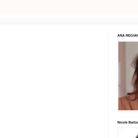
ANA REGIAN
Nicole Battis