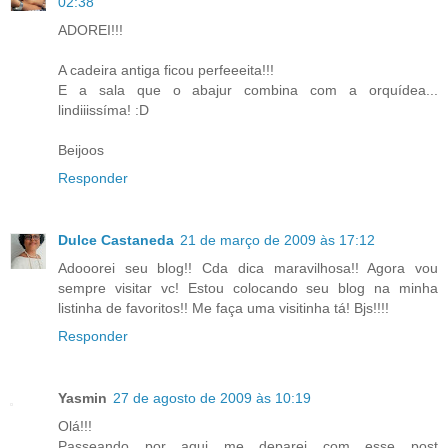
02:38
ADOREI!!!
A cadeira antiga ficou perfeeeita!!!
E a sala que o abajur combina com a orquídea...
lindiiissíma! :D
Beijoos
Responder
Dulce Castaneda
21 de março de 2009 às 17:12
Adooorei seu blog!! Cda dica maravilhosa!! Agora vou
sempre visitar vc! Estou colocando seu blog na minha
listinha de favoritos!! Me faça uma visitinha tá! Bjs!!!!
Responder
Yasmin
27 de agosto de 2009 às 10:19
Olá!!!
Passeando por aqui me deparei com esse post