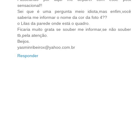
sensacional!!
Sei que é uma pergunta meio idiota,mas enfim,você
saberia me informar o nome da cor da foto 4??
o Lilas da parede onde está o quadro.
Ficaria muito grata se souber me informar,se não souber
tb,pela atenção.
Beijos.
yasminribeirox@yahoo.com.br
Responder