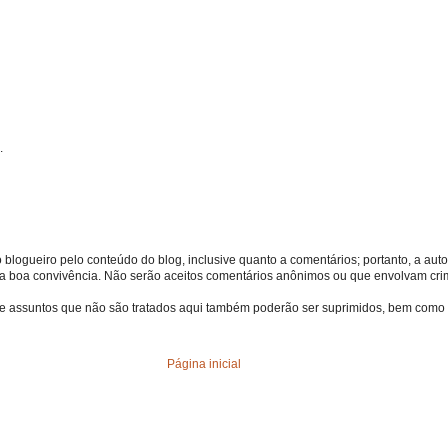
.
o blogueiro pelo conteúdo do blog, inclusive quanto a comentários; portanto, a autor
s da boa convivência. Não serão aceitos comentários anônimos ou que envolvam crime
bre assuntos que não são tratados aqui também poderão ser suprimidos, bem como 
Página inicial