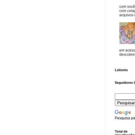
com vocês
com cola
arquivos d
em acess
descobre o
Leitores
Seguidores 
Pesquisa pe
Total de