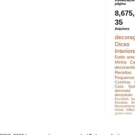
visualizaçõe
página
8,675
35
Arquivos
decora
Dicas
Interior
Estilo
arte
Minha Ca
decoran
Receitas
Pequenos
Cozinhas
Casa Que
decorada
decorando
Escritório
in
Escadas
Ár
Revestimento
Home Office
gastar nada.