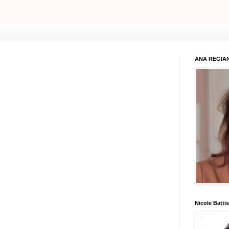
ANA REGIAN
Nicole Battis