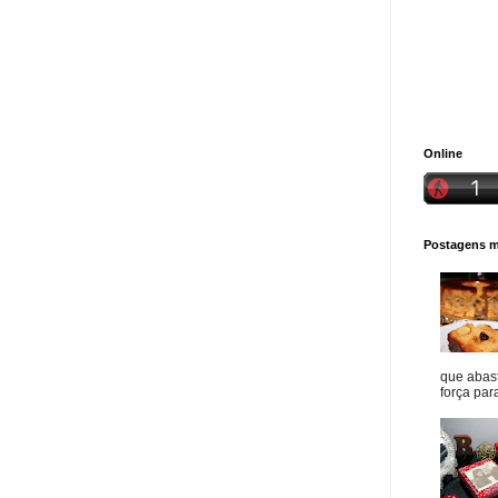
Online
Postagens ma
que abast
força para