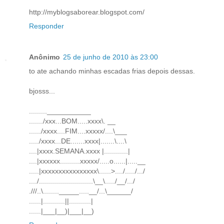
http://myblogsaborear.blogspot.com/
Responder
Anônimo
25 de junho de 2010 às 23:00
to ate achando minhas escadas frias depois dessas.
bjosss...
.........___________
......./xxx...BOM.....xxxx\. __
....../xxxx....FIM....xxxxx/....\___
...../xxxx...DE.......xxxx|.......\....\
....|xxxx.SEMANA.xxxx |............|
....|xxxxxx..........xxxxx/.....o......|.....__
.....|xxxxxxxxxxxxxxxx\......>..../...../.../
..../...........................\__\...../__/.../
.///..\........_____.....__/...\______/
......|...........||...........|
......|___|__)|___|__)