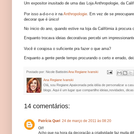
Um expositor inusitado de uma das Loja Anthropologie, da Calif
Por isso a-d-o-r-o ir na
Anthropologie
. Em vez de se preocupare
decorar que é único!
No ínicio do ano, quando estive na loja da Califórnia à procura
Enquanto trocava ideias decorativas percebi um impressionant
Você é corajosa o suficiente pra fazer o que ama?
Enquanto a gente perde tempo procurando o certo e errado, dei
Postado por: Nicole Battistini
Ana Regiane Ivanski
Ana Regiane Ivanski
Olá, sou Regiane.Apaixonada pela idéia de personalizar a cas
blogs. Aqui é um lugar que compartilho ideias,novidades, dicas
14 comentários:
Patrícia Quel
24 de março de 2011 às 08:20
Oi!!
Acho que na hora da decoração a criatividade faz muita di