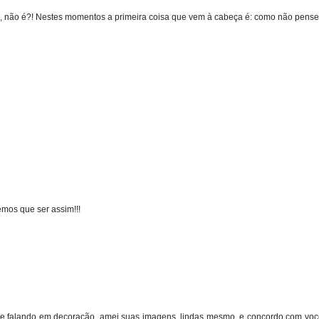
 não é?! Nestes momentos a primeira coisa que vem à cabeça é: como não pensei
emos que ser assim!!!
, e falando em decoração, amei suas imagens, lindas mesmo, e concordo com você