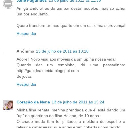
Jane Fagundes
13 de julho de 2011 às 11:35
Amiga ando atras de um par deste modelos ,mas só achei
um por enquanto.
Quero transformar meu quarto em um estilo mais provençal
Responder
Anônimo
13 de julho de 2011 às 13:10
Adorei! Novo visu aos móveis dá um up na nossa vida!
Quando der um tempinho, dá uma passadinha:
http://gabidealmeida.blogspot.com
Beijocas
Responder
Coração da Nena
13 de julho de 2011 às 15:24
Minha filha renata, menina prendada que é, está dando um
"up" no quartinho da filha Helena, de 10 anos.
O criado mudo tbm foi pintado, a moldura do espelho e
telas na cabeceiras, que antes eram cobertas com tecido.