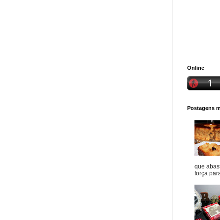
Online
Postagens ma
que abast
força para