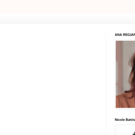
ANA REGIAN
Nicole Battis