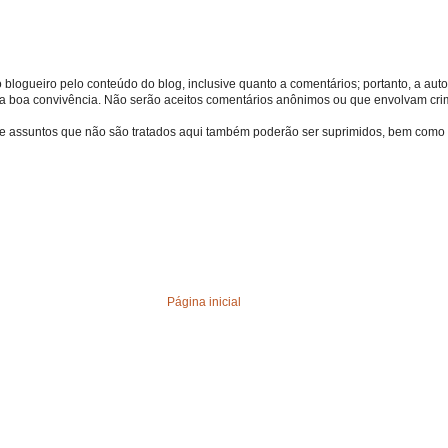
o blogueiro pelo conteúdo do blog, inclusive quanto a comentários; portanto, a autor
s da boa convivência. Não serão aceitos comentários anônimos ou que envolvam crime
bre assuntos que não são tratados aqui também poderão ser suprimidos, bem como 
Página inicial