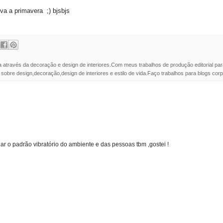
a a primavera ;) bjsbjs
a através da decoração e design de interiores.Com meus trabalhos de produção editorial par
 sobre design,decoração,design de interiores e estilo de vida.Faço trabalhos para blogs corpo
 o padrão vibratório do ambiente e das pessoas tbm ,gostei !