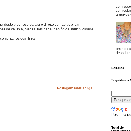
com vocês
com cola
arquivos d
a deste blog reserva a si o direito de não publicar
s de calúnia, ofensa, falsidade ideológica, multiplicidade
comentários com links.
em acess
descobre o
Leitores
Seguidores 
Postagem mais antiga
Pesquisa pe
Total de