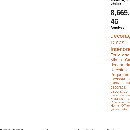
visualizaçõe
página
8,669
46
Arquivos
decora
Dicas
Interior
Estilo
arte
Minha Ca
decoran
Receitas
Pequenos
Cozinhas
Casa Que
decorada
decorando
Escritório
in
Escadas
Ár
Revestimento
Home Office
gastar nada.