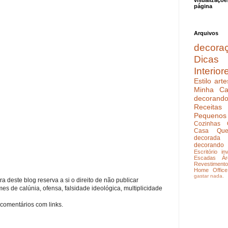
visualizaçõe
página
Arquivos
decora
Dicas
Interior
Estilo
arte
Minha Ca
decoran
Receitas
Pequenos
Cozinhas
Casa Que
decorada
decorando
Escritório
in
Escadas
Ár
Revestimento
Home Office
gastar nada.
a deste blog reserva a si o direito de não publicar
s de calúnia, ofensa, falsidade ideológica, multiplicidade
comentários com links.