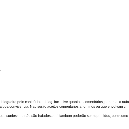
.
o blogueiro pelo conteúdo do blog, inclusive quanto a comentários; portanto, a autor
s da boa convivência. Não serão aceitos comentários anônimos ou que envolvam crime
bre assuntos que não são tratados aqui também poderão ser suprimidos, bem como 