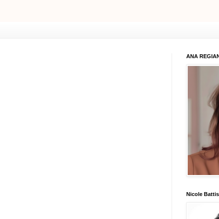
ANA REGIAN
Nicole Battis