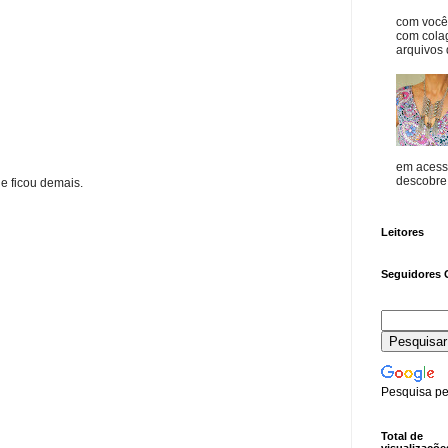
com vocês
com cola
arquivos d
em acess
descobre o
e ficou demais.
Leitores
Seguidores 
Pesquisa pe
Total de