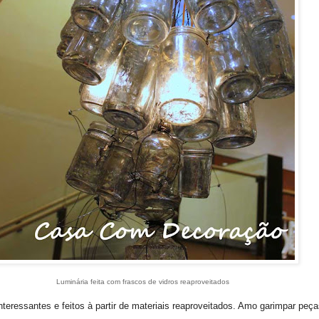
Luminária feita com frascos de vidros reaproveitados
teressantes e feitos à partir de materiais reaproveitados. Amo garimpar peç