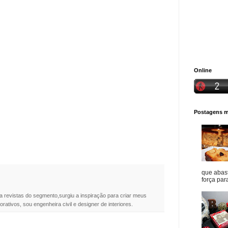
Online
Postagens ma
que abast
força para
a revistas do segmento,surgiu a inspiração para criar meus
rativos, sou engenheira civil e designer de interiores.