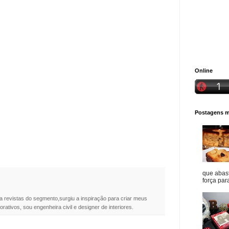
Online
Postagens ma
que abast
força para
a revistas do segmento,surgiu a inspiração para criar meus
rativos, sou engenheira civil e designer de interiores.