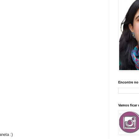
Encontre no
Vamos ficar
aneta :)