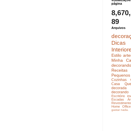
visualizaçõe
página
8,670
89
Arquivos
decora
Dicas
Interior
Estilo
arte
Minha Ca
decoran
Receitas
Pequenos
Cozinhas
Casa Que
decorada
decorando
Escritório
in
Escadas
Ár
Revestimento
Home Office
gastar nada.