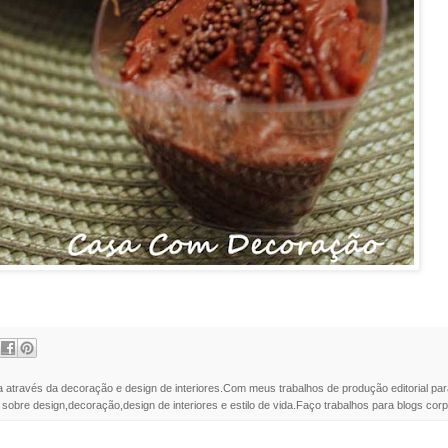
a através da decoração e design de interiores.Com meus trabalhos de produção editorial par
 sobre design,decoração,design de interiores e estilo de vida.Faço trabalhos para blogs corpo