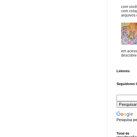
com vocês
com cola
arquivos d
em acess
descobre o
Leitores
Seguidores 
Pesquisa pe
Total de