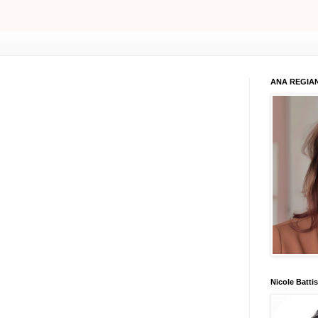
ANA REGIAN
Nicole Battis