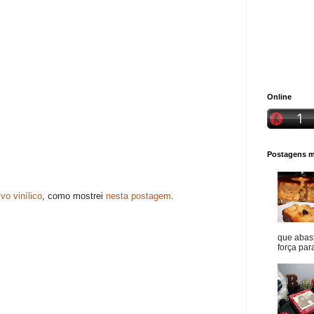
Online
Postagens ma
vo vinílico
, como mostrei
nesta postagem
.
que abast
força para