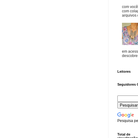
com vocês
com cola
arquivos d
em acess
descobre o
Leitores
Seguidores 
Pesquisa pe
Total de