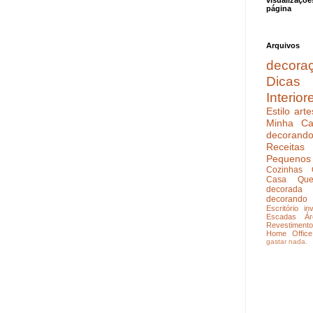
visualizaçõe
página
Arquivos
decora
Dicas
Interior
Estilo
arte
Minha Ca
decoran
Receitas
Pequenos
Cozinhas
Casa Que
decorada
decorando
Escritório
in
Escadas
Ár
Revestimento
Home Office
gastar nada.