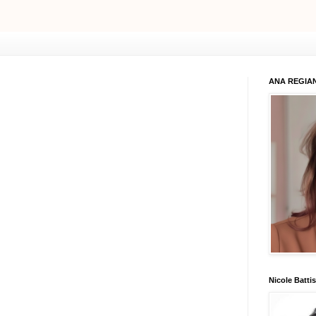
ANA REGIAN
Nicole Battis