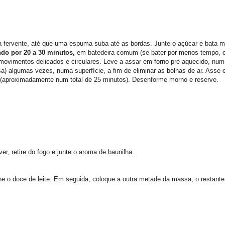
a fervente, até que uma espuma suba até as bordas. Junte o açúcar e bata m
endo por 20 a 30 minutos,
em batedeira comum (se bater por menos tempo, o
ovimentos delicados e circulares. Leve a assar em forno pré aquecido, num
ssa) algumas vezes, numa superfície, a fim de eliminar as bolhas de ar. Asse
 (aproximadamente num total de 25 minutos). Desenforme morno e reserve.
r, retire do fogo e junte o aroma de baunilha.
 o doce de leite. Em seguida, coloque a outra metade da massa, o restante