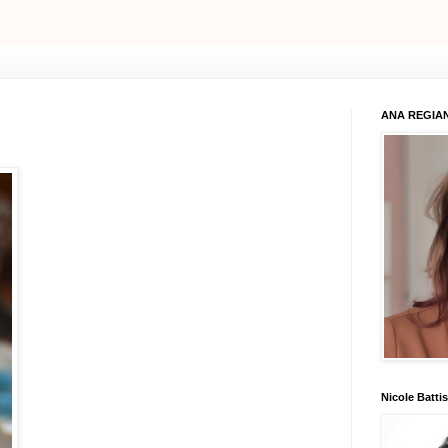
ANA REGIAN
Nicole Battis