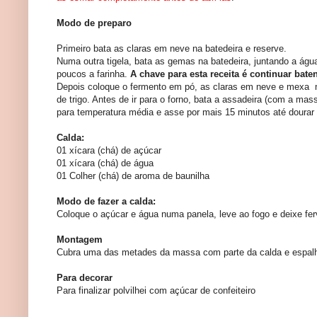
Modo de preparo
Primeiro bata as claras em neve na batedeira e reserve.
Numa outra tigela, bata as gemas na batedeira, juntando a águ
poucos a farinha.
A chave para esta receita é continuar bat
Depois coloque o fermento em pó, as claras em neve e mexa m
de trigo. Antes de ir para o forno, bata a assadeira (com a ma
para temperatura média e asse por mais 15 minutos até dourar
Calda:
01 xícara (chá) de açúcar
01 xícara (chá) de água
01 Colher (chá) de aroma de baunilha
Modo de fazer a calda:
Coloque o açúcar e água numa panela, leve ao fogo e deixe ferve
Montagem
Cubra uma das metades da massa com parte da calda e espalhe
Para decorar
Para finalizar polvilhei com açúcar de confeiteiro