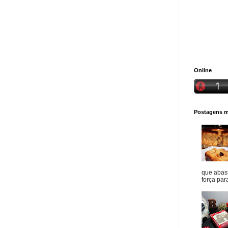
Online
Postagens ma
que abast
força para