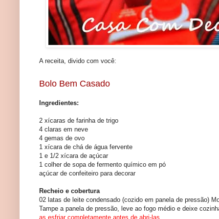
A receita, divido com você:
Bolo Bem Casado
Ingredientes:
2 xícaras de farinha de trigo
4 claras em neve
4 gemas de ovo
1 xícara de chá de água fervente
1 e 1/2 xícara de açúcar
1 colher de sopa de fermento químico em pó
açúcar de confeiteiro para decorar
Recheio e cobertura
02 latas de leite condensado (cozido em panela de pressão) Mo
Tampe a panela de pressão, leve ao fogo médio e deixe cozinhar
as esfriar completamente antes de abri-las
.