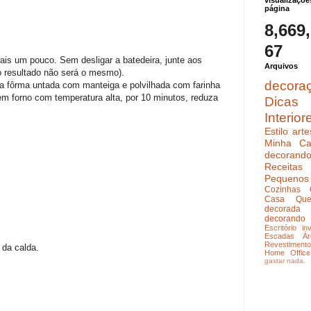
visualizaçõe
página
8,669
67
ais um pouco. Sem desligar a batedeira, junte aos
Arquivos
 resultado não será o mesmo).
decora
a fôrma untada com manteiga e polvilhada com farinha
 em forno com temperatura alta, por 10 minutos, reduza
Dicas
Interior
Estilo
arte
Minha Ca
decoran
Receitas
Pequenos
Cozinhas
Casa Que
decorada
decorando
Escritório
in
Escadas
Ár
Revestimento
 da calda.
Home Office
gastar nada.