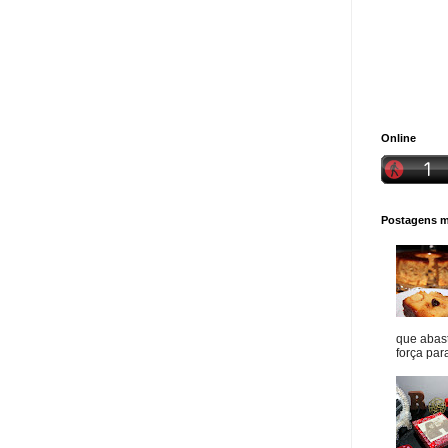
Online
Postagens ma
que abast
força para