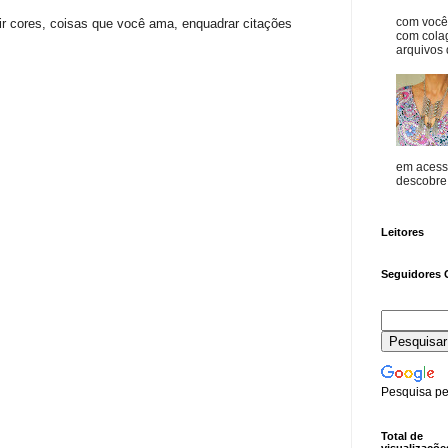
com vocês
uir cores, coisas que você ama, enquadrar citações
com cola
arquivos d
em acess
descobre o
Leitores
Seguidores 
Pesquisa pe
Total de