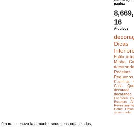
visualizaçõe
página
8,669
16
Arquivos
decora
Dicas
Interior
Estilo
arte
Minha Ca
decoran
Receitas
Pequenos
Cozinhas
Casa Que
decorada
decorando
Escritório
in
Escadas
Ár
Revestimento
Home Office
gastar nada.
ém irá incentivá-la a manter seus itens organizados,