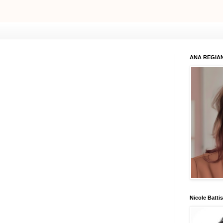
ANA REGIAN
Nicole Battis