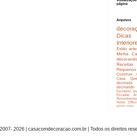
visualizaçõe
página
Arquivos
decora
Dicas
Interior
Estilo
arte
Minha Ca
decoran
Receitas
Pequenos
Cozinhas
Casa Que
decorada
decorando
Escritório
in
Escadas
Ár
Revestimento
Home Office
gastar nada.
2007- 2026 | casacomdecoracao.com.br | Todos os direitos res