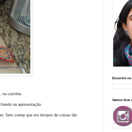
Encontre no
, na cozinha.
Vamos ficar
ichando na apresentação.
iver. Sem contar que em tempos de coisas tão