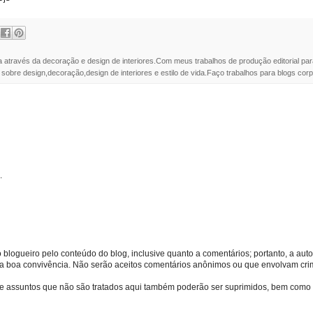
a através da decoração e design de interiores.Com meus trabalhos de produção editorial par
 sobre design,decoração,design de interiores e estilo de vida.Faço trabalhos para blogs corpo
.
o blogueiro pelo conteúdo do blog, inclusive quanto a comentários; portanto, a autor
s da boa convivência. Não serão aceitos comentários anônimos ou que envolvam crime
bre assuntos que não são tratados aqui também poderão ser suprimidos, bem como 