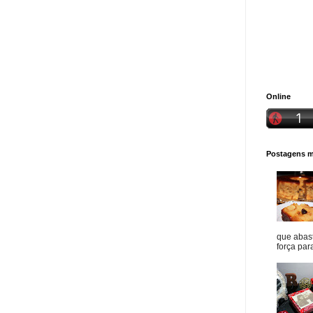
Online
Postagens ma
que abast
força para