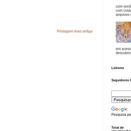
com vocês
com cola
arquivos d
Postagem mais antiga
em acess
descobre o
Leitores
Seguidores 
Pesquisa pe
Total de