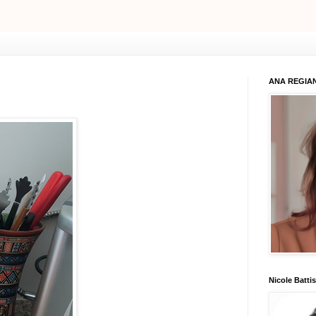
ANA REGIAN
Nicole Battis