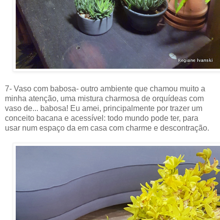
7- Vaso com babosa- outro ambiente que chamou muito a
minha atenção, uma mistura charmosa de orquídeas com
vaso de... babosa! Eu amei, principalmente por trazer um
conceito bacana e acessível: todo mundo pode ter, para
usar num espaço da em casa com charme e descontração.