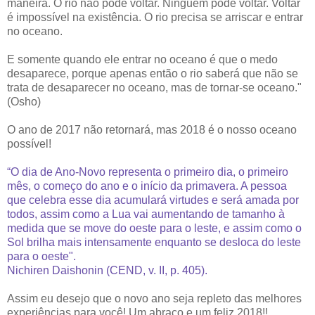
maneira. O rio não pode voltar. Ninguém pode voltar. Voltar
é impossível na existência. O rio precisa se arriscar e entrar
no oceano.
E somente quando ele entrar no oceano é que o medo
desaparece, porque apenas então o rio saberá que não se
trata de desaparecer no oceano, mas de tornar-se oceano."
(Osho)
O ano de 2017 não retornará, mas 2018 é o nosso oceano
possível!
“O dia de Ano-Novo representa o primeiro dia, o primeiro
mês, o começo do ano e o início da primavera. A pessoa
que celebra esse dia acumulará virtudes e será amada por
todos, assim como a Lua vai aumentando de tamanho à
medida que se move do oeste para o leste, e assim como o
Sol brilha mais intensamente enquanto se desloca do leste
para o oeste".
Nichiren Daishonin (CEND, v. II, p. 405).
Assim eu desejo que o novo ano seja repleto das melhores
experiências para você! Um abraço e um feliz 2018!!