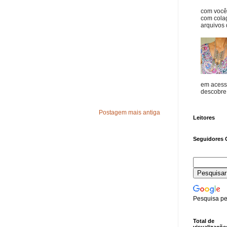
com vocês
com cola
arquivos d
em acess
descobre o
Postagem mais antiga
Leitores
Seguidores 
Pesquisa pe
Total de