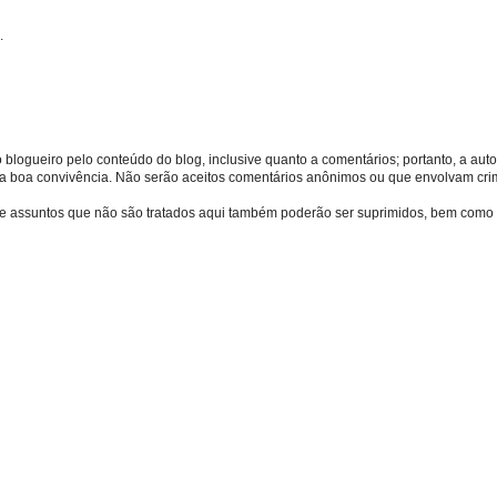
.
o blogueiro pelo conteúdo do blog, inclusive quanto a comentários; portanto, a autor
s da boa convivência. Não serão aceitos comentários anônimos ou que envolvam crime
bre assuntos que não são tratados aqui também poderão ser suprimidos, bem como 