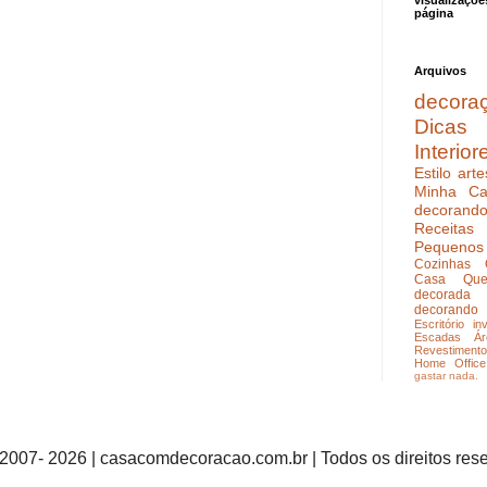
visualizaçõe
página
Arquivos
decora
Dicas
Interior
Estilo
arte
Minha Ca
decoran
Receitas
Pequenos
Cozinhas
Casa Que
decorada
decorando
Escritório
in
Escadas
Ár
Revestimento
Home Office
gastar nada.
2007- 2026 | casacomdecoracao.com.br | Todos os direitos res