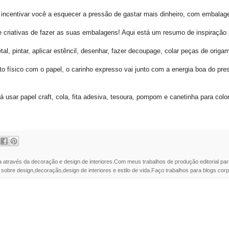
centivar você a esquecer a pressão de gastar mais dinheiro, com embalage
e criativas de fazer as suas embalagens! Aqui está um resumo de inspiração 
l, pintar, aplicar estêncil, desenhar, fazer decoupage, colar peças de origam
ato físico com o papel, o carinho expresso vai junto com a energia boa do p
usar papel craft, cola, fita adesiva, tesoura, pompom e canetinha para colori
a através da decoração e design de interiores.Com meus trabalhos de produção editorial par
 sobre design,decoração,design de interiores e estilo de vida.Faço trabalhos para blogs corpo