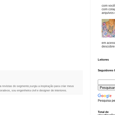
com vocês
com cola
arquivos d
em acess
descobre o
Leitores
Seguidores 
a revistas do segmento,surgiu a inspiração para criar meus
rativos, sou engenheira civil e designer de interiores.
Pesquisa pe
Total de