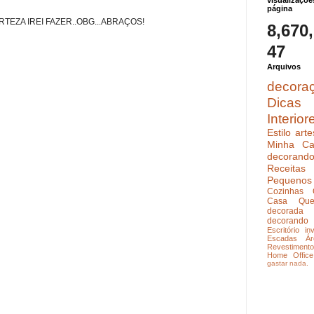
visualizaçõe
página
TEZA IREI FAZER..OBG...ABRAÇOS!
8,670
47
Arquivos
decora
Dicas
Interior
Estilo
arte
Minha Ca
decoran
Receitas
Pequenos
Cozinhas
Casa Que
decorada
decorando
Escritório
in
Escadas
Ár
Revestimento
Home Office
gastar nada.