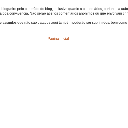
o blogueiro pelo conteúdo do blog, inclusive quanto a comentários; portanto, a autor
s da boa convivência. Não serão aceitos comentários anônimos ou que envolvam crime
bre assuntos que não são tratados aqui também poderão ser suprimidos, bem como 
Página inicial