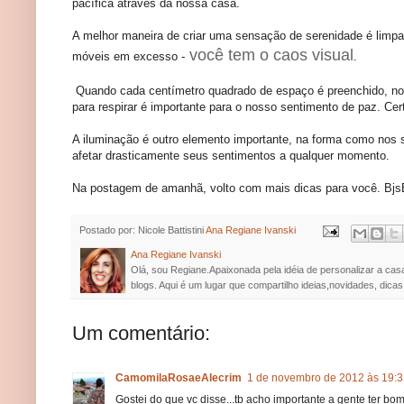
pacífica através da nossa casa.
A melhor maneira de criar uma sensação de serenidade é limpar
você tem o caos visual
móveis em excesso -
.
Quando cada centímetro quadrado de espaço é preenchido, nos
para respirar é importante para o nosso sentimento de paz. Ce
A iluminação é outro elemento importante, na forma como nos
afetar drasticamente seus sentimentos a qualquer momento.
Na postagem de amanhã, volto com mais dicas para você. Bjs
Postado por: Nicole Battistini
Ana Regiane Ivanski
Ana Regiane Ivanski
Olá, sou Regiane.Apaixonada pela idéia de personalizar a cas
blogs. Aqui é um lugar que compartilho ideias,novidades, dicas
Um comentário:
CamomilaRosaeAlecrim
1 de novembro de 2012 às 19:3
Gostei do que vc disse...tb acho importante a gente ter b