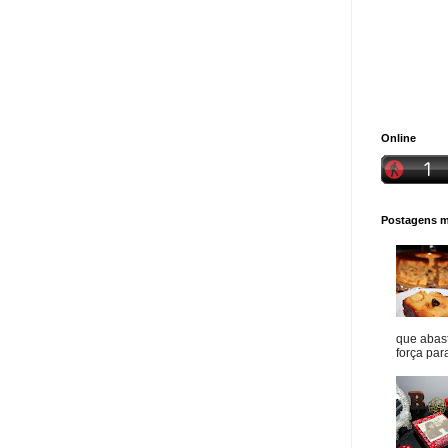
Online
Postagens ma
que abast
força para