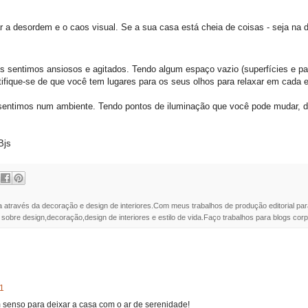
 a desordem e o caos visual. Se a sua casa está cheia de coisas - seja na d
 sentimos ansiosos e agitados. Tendo algum espaço vazio (superfícies e p
rtifique-se de que você tem lugares para os seus olhos para relaxar em cada
 sentimos num ambiente. Tendo pontos de iluminação que você pode mudar, d
Bjs
a através da decoração e design de interiores.Com meus trabalhos de produção editorial par
 sobre design,decoração,design de interiores e estilo de vida.Faço trabalhos para blogs corpo
1
om senso para deixar a casa com o ar de serenidade!