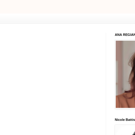
ANA REGIAN
Nicole Battis