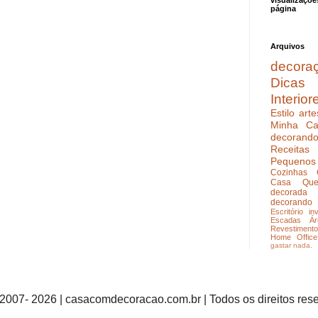
visualizaçõe
página
Arquivos
decora
Dicas
Interior
Estilo
arte
Minha Ca
decoran
Receitas
Pequenos
Cozinhas
Casa Que
decorada
decorando
Escritório
in
Escadas
Ár
Revestimento
Home Office
gastar nada.
2007- 2026 | casacomdecoracao.com.br | Todos os direitos res