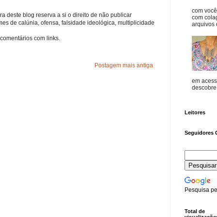
com vocês
a deste blog reserva a si o direito de não publicar
com cola
s de calúnia, ofensa, falsidade ideológica, multiplicidade
arquivos d
comentários com links.
Postagem mais antiga
em acess
descobre o
Leitores
Seguidores 
Pesquisa pe
Total de