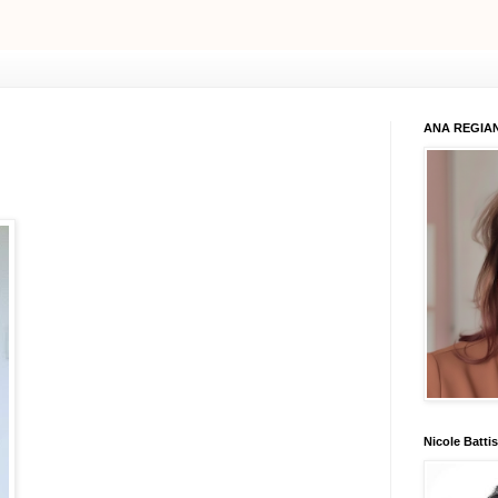
ANA REGIAN
Nicole Battis