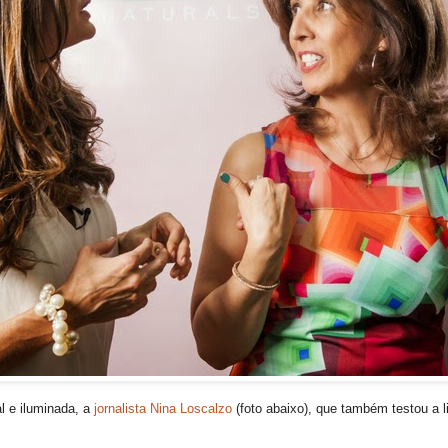
l e iluminada, a
jornalista Nina Loscalzo
(foto abaixo), que também testou a l