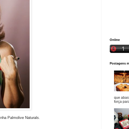
Online
Postagens ma
que abast
força para
inha Palmolive Naturals.