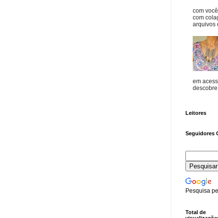
com vocês
com cola
arquivos d
em acess
descobre o
Leitores
Seguidores 
Pesquisa pe
Total de