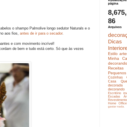
visualizaçõe
página
8,675
86
Arquivos
abelos o shampo Palmolive longo sedutor Naturals e o
lho aos fios,
antes de ir para o secador
.
decora
Dicas
lhantes e com movimento incrível!
Interior
cordam de bem e tudo está certo. Só que às vezes
Estilo
arte
Minha Ca
decoran
Receitas
Pequenos
Cozinhas
Casa Que
decorada
decorando
Escritório
in
Escadas
Ár
Revestimento
Home Office
gastar nada.