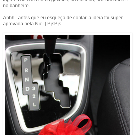
no banheiro.
Ahhh...antes que eu esqueça de contar, a ideia foi super
aprovada pela Nic :) BjsBjs