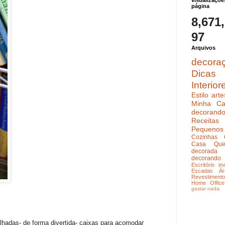
visualizaçõe
página
8,671
97
Arquivos
decora
Dicas
Interior
Estilo
arte
Minha Ca
decoran
Receitas
Pequenos
Cozinhas
Casa Que
decorada
decorando
Escritório
in
Escadas
Ár
Revestimento
Home Office
gastar nada.
hadas- de forma divertida- caixas para acomodar