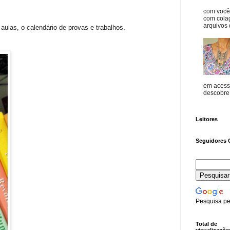
com vocês
com cola
arquivos d
ulas, o calendário de provas e trabalhos.
em acess
descobre o
Leitores
Seguidores 
Pesquisa pe
Total de