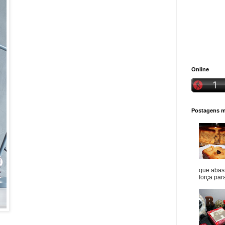
Online
Postagens ma
que abast
força para