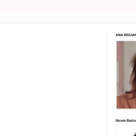
ANA REGIAN
Nicole Battis