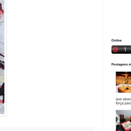
Online
Postagens ma
que abast
força para