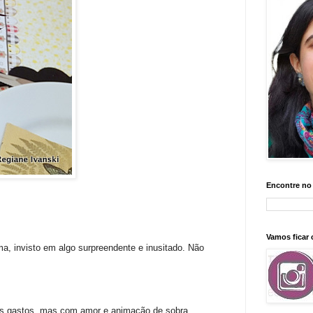
Encontre no
Vamos ficar
a, invisto em algo surpreendente e inusitado. Não
des gastos, mas com amor e animação de sobra.