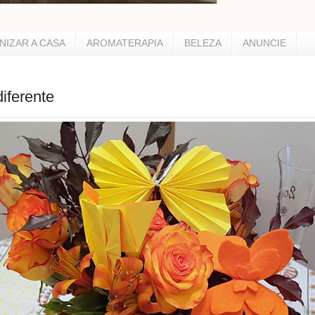
NIZAR A CASA
AROMATERAPIA
BELEZA
ANUNCIE
iferente