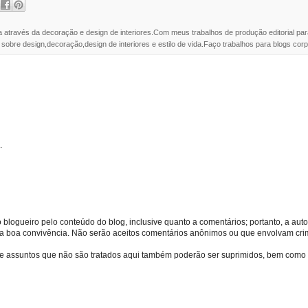
a através da decoração e design de interiores.Com meus trabalhos de produção editorial par
 sobre design,decoração,design de interiores e estilo de vida.Faço trabalhos para blogs corpo
.
o blogueiro pelo conteúdo do blog, inclusive quanto a comentários; portanto, a autor
s da boa convivência. Não serão aceitos comentários anônimos ou que envolvam crime
bre assuntos que não são tratados aqui também poderão ser suprimidos, bem como 