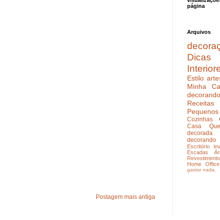
visualizaçõe
página
Arquivos
decora
Dicas
Interior
Estilo
arte
Minha Ca
decoran
Receitas
Pequenos
Cozinhas
Casa Que
decorada
decorando
Escritório
in
Escadas
Ár
Revestimento
Home Office
gastar nada.
Postagem mais antiga