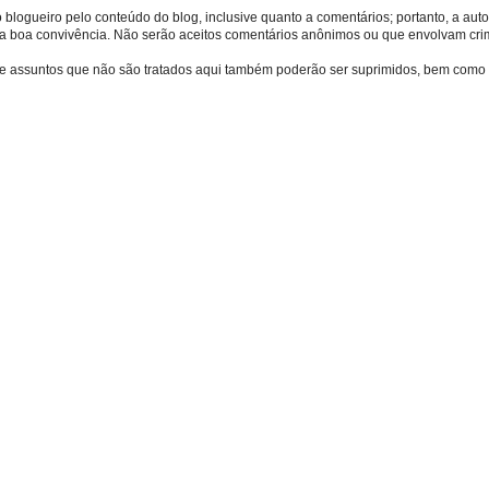
o blogueiro pelo conteúdo do blog, inclusive quanto a comentários; portanto, a autor
s da boa convivência. Não serão aceitos comentários anônimos ou que envolvam crime
bre assuntos que não são tratados aqui também poderão ser suprimidos, bem como 