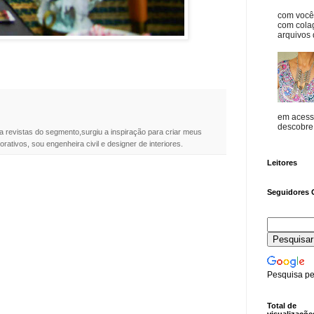
com vocês
com cola
arquivos d
em acess
descobre o
a revistas do segmento,surgiu a inspiração para criar meus
rativos, sou engenheira civil e designer de interiores.
Leitores
Seguidores 
Pesquisa pe
Total de