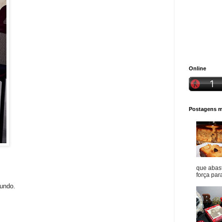
Online
Postagens ma
que abast
força para
mundo.