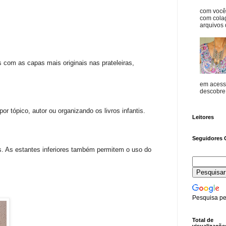
com vocês
com cola
arquivos d
 com as capas mais originais nas prateleiras,
em acess
descobre o
or tópico, autor ou organizando os livros infantis.
Leitores
Seguidores 
vos. As estantes inferiores também permitem o uso do
Pesquisa pe
Total de