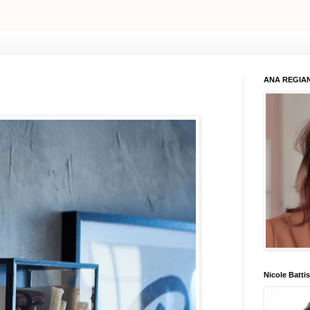
ANA REGIAN
Nicole Battis