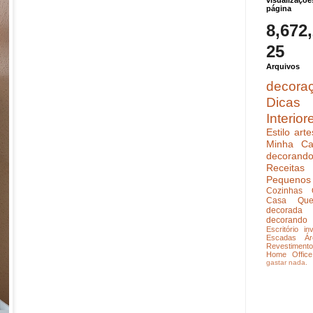
visualizaçõe
página
8,672
25
Arquivos
decora
Dicas
Interior
Estilo
arte
Minha Ca
decoran
Receitas
Pequenos
Cozinhas
Casa Que
decorada
decorando
Escritório
in
Escadas
Ár
Revestimento
Home Office
gastar nada.