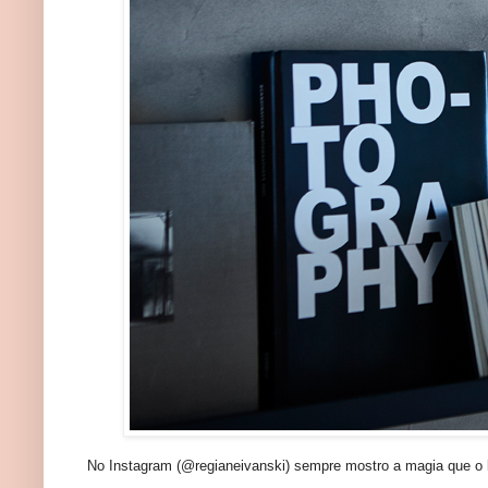
No Instagram (@regianeivanski) sempre mostro a magia que o li