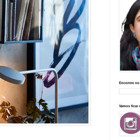
Encontre no
Vamos ficar