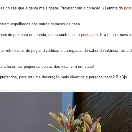
 as coisas que a gente mais gosta. Projetar com o coração :) Lembra do
post
ficarem espalhados nos outros espaços da casa.
anhei de presente do marido, como contei
nesta postagem
. E a é mais nova i
itas referências de peças divertidas e carregadas de sabor de infância. Uma d
ara focar nas pequenas coisas das vida, vira um vício!
referidos, para ter uma decoração mais divertida e personalizada? BjsBjs.