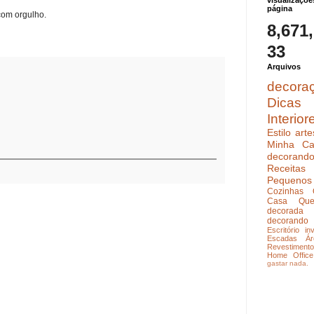
visualizaçõe
página
com orgulho.
8,671
33
Arquivos
decora
Dicas
Interior
Estilo
arte
Minha Ca
decoran
Receitas
Pequenos
Cozinhas
Casa Que
decorada
decorando
Escritório
in
Escadas
Ár
Revestimento
Home Office
gastar nada.