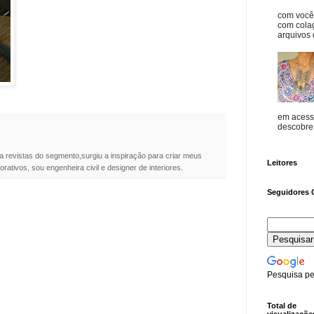
com vocês
com cola
arquivos d
em acess
descobre o
a revistas do segmento,surgiu a inspiração para criar meus
Leitores
rativos, sou engenheira civil e designer de interiores.
Seguidores 
Pesquisa pe
Total de