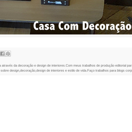
a através da decoração e design de interiores.Com meus trabalhos de produção editorial par
 sobre design,decoração,design de interiores e estilo de vida.Faço trabalhos para blogs corpo