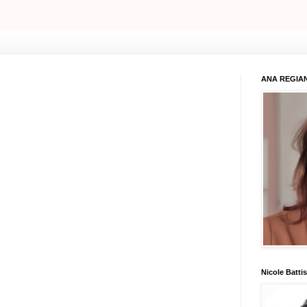
ANA REGIAN
Nicole Battis