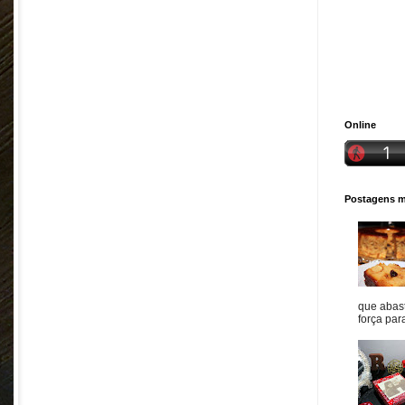
Online
Postagens ma
que abast
força para