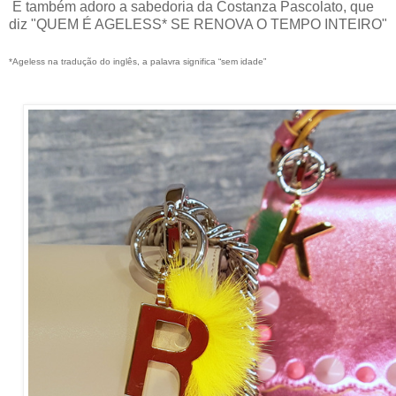
E também adoro a sabedoria da Costanza Pascolato, que
diz "QUEM É AGELESS* SE RENOVA O TEMPO INTEIRO"
*Ageless na tradução do inglês, a palavra significa “sem idade”